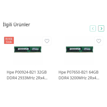
İlgili Ürünler
Kritik
Stok
Hpe P00924-B21 32GB
Hpe P07650-B21 64GB
DDR4 2933MHz 2Rx4
DDR4 3200MHz 2Rx4
PC4-Y-R Smart Kit
PC4 Smart Kit Sunucu
Sunucu Ram
Ramı