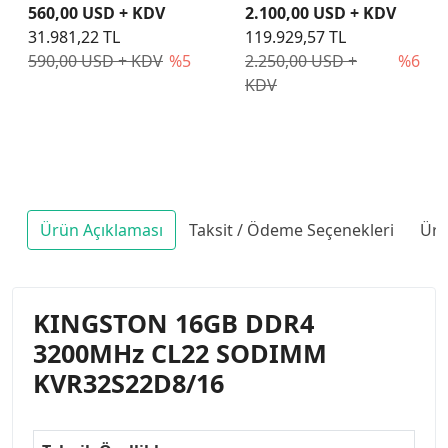
560,00 USD + KDV
2.100,00 USD + KDV
31.981,22 TL
119.929,57 TL
590,00 USD + KDV
%5
2.250,00 USD +
%6
KDV
Ürün Açıklaması
Taksit / Ödeme Seçenekleri
Ürü
KINGSTON 16GB DDR4
3200MHz CL22 SODIMM
KVR32S22D8/16