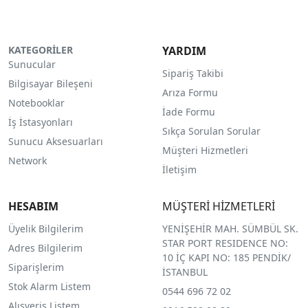
KATEGORİLER
YARDIM
Sunucular
Sipariş Takibi
Bilgisayar Bileşeni
Arıza Formu
Notebooklar
İade Formu
İş İstasyonları
Sıkça Sorulan Sorular
Sunucu Aksesuarları
Müşteri Hizmetleri
Network
İletişim
HESABIM
MÜŞTERİ HİZMETLERİ
Üyelik Bilgilerim
YENİŞEHİR MAH. SÜMBÜL SK.
STAR PORT RESIDENCE NO:
Adres Bilgilerim
10 İÇ KAPI NO: 185 PENDİK/
Siparişlerim
İSTANBUL
Stok Alarm Listem
0544 696 72 02
Alışveriş Listem