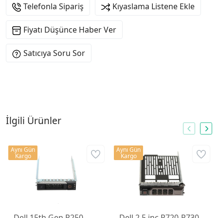
Telefonla Sipariş
Kıyaslama Listene Ekle
Fiyatı Düşünce Haber Ver
Satıcıya Soru Sor
İlgili Ürünler
Aynı Gün
Aynı Gün
Kargo
Kargo
Dell 15th Gen R250-
Dell 2.5 inç R720-R730