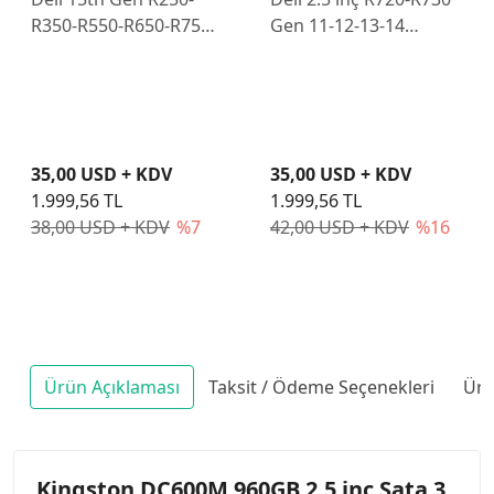
R350-R550-R650-R750
Gen 11-12-13-14
3.5"Kızak
WX387 2.5 inç Sunucu
Disk Kızağı
35,00 USD + KDV
35,00 USD + KDV
1.999,56 TL
1.999,56 TL
38,00 USD + KDV
%7
42,00 USD + KDV
%16
Ürün Açıklaması
Taksit / Ödeme Seçenekleri
Ürü
Kingston DC600M 960GB 2.5 inç Sata 3