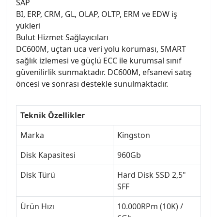
SAP
BI, ERP, CRM, GL, OLAP, OLTP, ERM ve EDW iş
yükleri
Bulut Hizmet Sağlayıcıları
DC600M, uçtan uca veri yolu koruması, SMART
sağlık izlemesi ve güçlü ECC ile kurumsal sınıf
güvenilirlik sunmaktadır. DC600M, efsanevi satış
öncesi ve sonrası destekle sunulmaktadır.
Teknik Özellikler
Marka
Kingston
Disk Kapasitesi
960Gb
Disk Türü
Hard Disk SSD 2,5"
SFF
Ürün Hızı
10.000RPm (10K) /