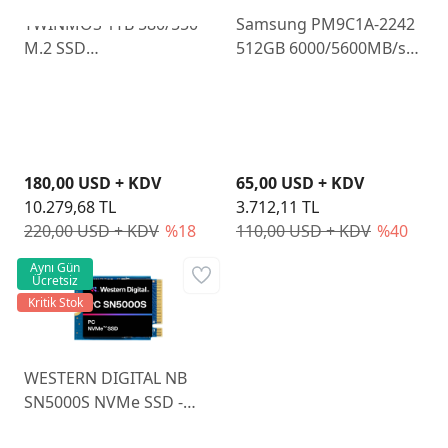
TWINMOS 1TB 580/550
Samsung PM9C1A-2242
M.2 SSD
512GB 6000/5600MB/sn
NGFFGGBM2280
PCIe Gen4 NVMe M.2
SSD Disk
180,00 USD + KDV
65,00 USD + KDV
10.279,68 TL
3.712,11 TL
220,00 USD + KDV
%18
110,00 USD + KDV
%40
Aynı Gün
Ücretsiz
Kritik Stok
WESTERN DIGITAL NB
SN5000S NVMe SSD -
512GB, m.2 2230