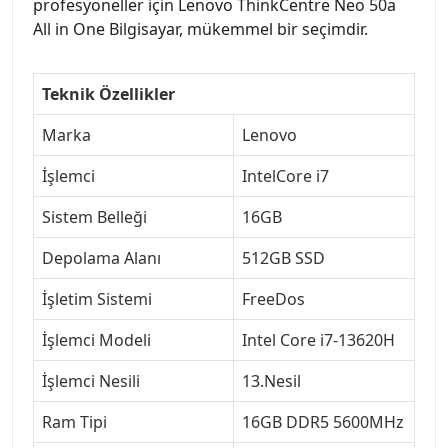
profesyoneller için Lenovo ThinkCentre Neo 50a
All in One Bilgisayar, mükemmel bir seçimdir.
Teknik Özellikler
Marka
Lenovo
İşlemci
IntelCore i7
Sistem Belleği
16GB
Depolama Alanı
512GB SSD
İşletim Sistemi
FreeDos
İşlemci Modeli
Intel Core i7-13620H
İşlemci Nesili
13.Nesil
Ram Tipi
16GB DDR5 5600MHz