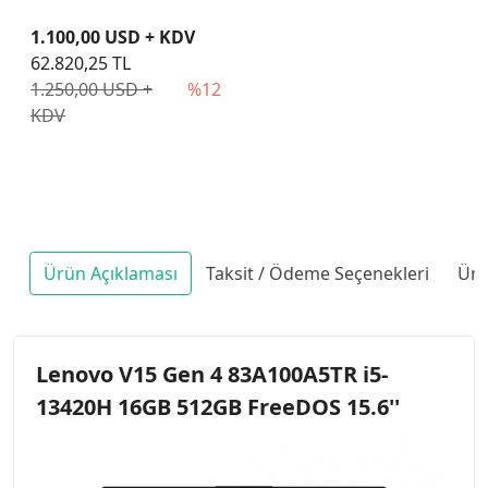
1.100,00 USD + KDV
62.820,25 TL
1.250,00 USD +
%12
KDV
Ürün Açıklaması
Taksit / Ödeme Seçenekleri
Ürü
Lenovo V15 Gen 4 83A100A5TR i5-
13420H 16GB 512GB FreeDOS 15.6''