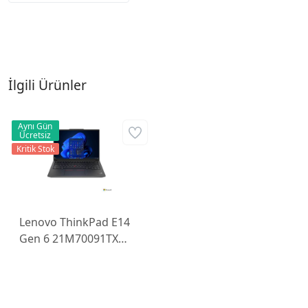
İlgili Ürünler
Aynı Gün
Ücretsiz
Kritik Stok
Lenovo ThinkPad E14
Gen 6 21M70091TX
Ultra 7-155H 16GB
512GB FreeDOS 14''