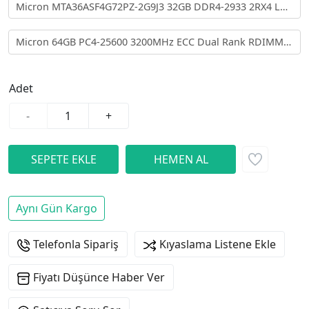
Micron MTA36ASF4G72PZ-2G9J3 32GB DDR4-2933 2RX4 LP
ECC RDIMM
Micron 64GB PC4-25600 3200MHz ECC Dual Rank RDIMM
Memory MTA36ASF8G72PZ
Adet
-
+
Aynı Gün Kargo
Telefonla Sipariş
Kıyaslama Listene Ekle
Fiyatı Düşünce Haber Ver