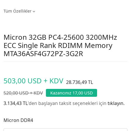
Tüm Özellikler
Micron 32GB PC4-25600 3200MHz
ECC Single Rank RDIMM Memory
MTA36ASF4G72PZ-3G2R
503,00 USD + KDV
28.736,49 TL
520,00 USD + KDV
Kazancınız 17,00 USD
3.134,43 TL
'den başlayan taksit seçenekleri için
tıklayın.
Micron DDR4