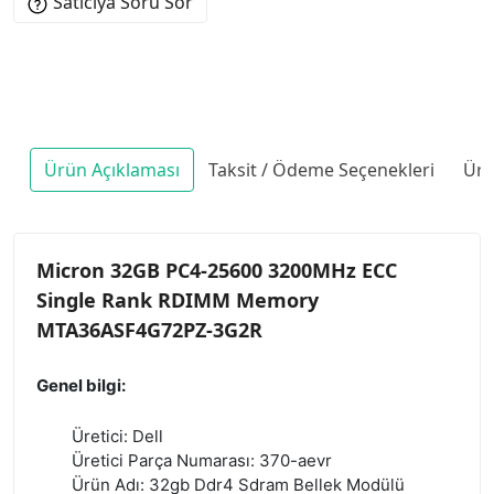
Satıcıya Soru Sor
Ürün Açıklaması
Taksit / Ödeme Seçenekleri
Ürü
Micron 32GB PC4-25600 3200MHz ECC
Single Rank RDIMM Memory
MTA36ASF4G72PZ-3G2R
Genel bilgi:
Üretici: Dell
Üretici Parça Numarası: 370-aevr
Ürün Adı: 32gb Ddr4 Sdram Bellek Modülü