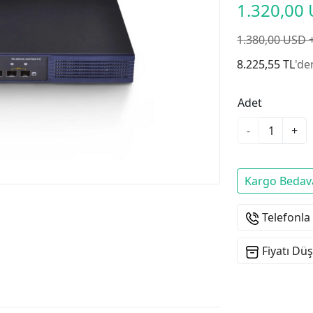
1.320,00
1.380,00 USD 
8.225,55 TL
'de
Adet
-
+
Kargo Bedav
Telefonla
Fiyatı Dü