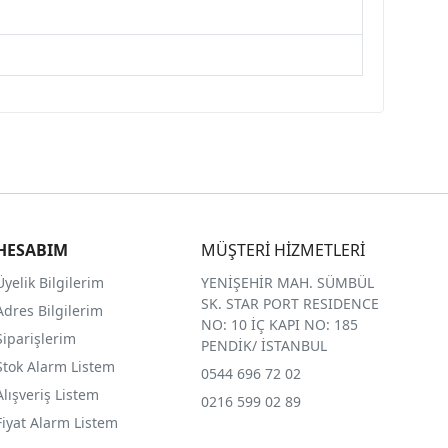
HESABIM
MÜŞTERİ HİZMETLERİ
Üyelik Bilgilerim
YENİŞEHİR MAH. SÜMBÜL
SK. STAR PORT RESIDENCE
Adres Bilgilerim
NO: 10 İÇ KAPI NO: 185
Siparişlerim
PENDİK/ İSTANBUL
Stok Alarm Listem
0544 696 72 02
Alışveriş Listem
0216 599 02 89
Fiyat Alarm Listem