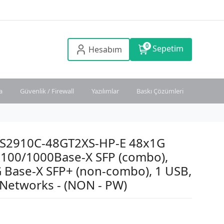
0
Sepetim
Hesabım
a
Güvenlik / Firewall
Yazılımlar
Baskı Çözümleri
G-S2910C-48GT2XS-HP-E 48x1G
x100/1000Base-X SFP (combo),
 Base-X SFP+ (non-combo), 1 USB,
 Networks - (NON - PW)