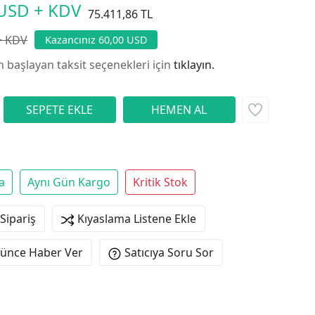
 USD + KDV
75.411,86 TL
+ KDV
Kazancınız 60,00 USD
n başlayan taksit seçenekleri için
tıklayın.
a
Aynı Gün Kargo
Kritik Stok
 Sipariş
Kıyaslama Listene Ekle
şünce Haber Ver
Satıcıya Soru Sor