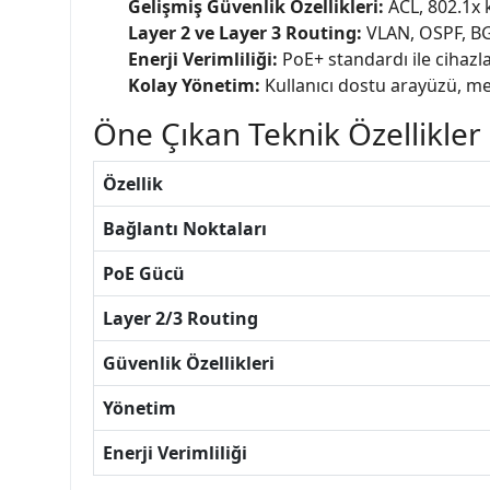
Gelişmiş Güvenlik Özellikleri:
ACL, 802.1x k
Layer 2 ve Layer 3 Routing:
VLAN, OSPF, BGP
Enerji Verimliliği:
PoE+ standardı ile cihazlar
Kolay Yönetim:
Kullanıcı dostu arayüzü, mer
Öne Çıkan Teknik Özellikler
Özellik
Bağlantı Noktaları
PoE Gücü
Layer 2/3 Routing
Güvenlik Özellikleri
Yönetim
Enerji Verimliliği