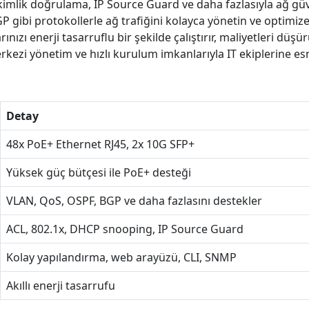
imlik doğrulama, IP Source Guard ve daha fazlasıyla ağ güven
 gibi protokollerle ağ trafiğini kolayca yönetin ve optimize
ınızı enerji tasarruflu bir şekilde çalıştırır, maliyetleri düş
kezi yönetim ve hızlı kurulum imkanlarıyla IT ekiplerine esn
Detay
48x PoE+ Ethernet RJ45, 2x 10G SFP+
Yüksek güç bütçesi ile PoE+ desteği
VLAN, QoS, OSPF, BGP ve daha fazlasını destekler
ACL, 802.1x, DHCP snooping, IP Source Guard
Kolay yapılandırma, web arayüzü, CLI, SNMP
Akıllı enerji tasarrufu