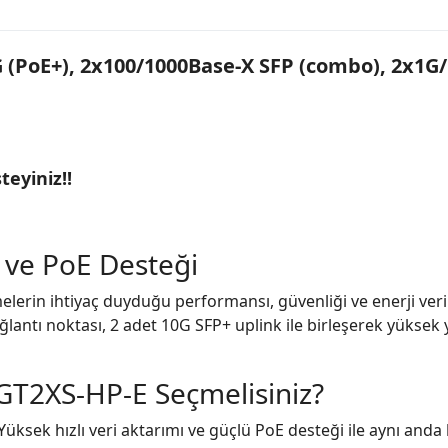
 (PoE+), 2x100/1000Base-X SFP (combo), 2x1G/
teyiniz!!
 ve PoE Desteği
elerin ihtiyaç duyduğu performansı, güvenliği ve enerji verim
ntı noktası, 2 adet 10G SFP+ uplink ile birleşerek yüksek y
GT2XS-HP-E Seçmelisiniz?
Yüksek hızlı veri aktarımı ve güçlü PoE desteği ile aynı anda b