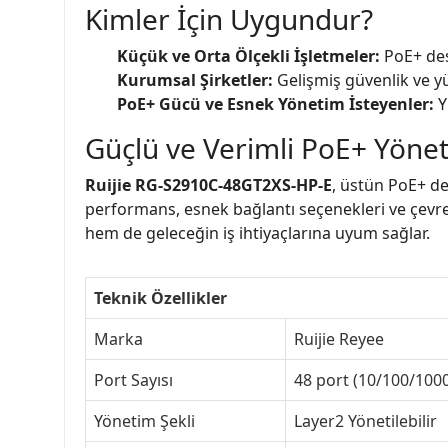
Kimler İçin Uygundur?
Küçük ve Orta Ölçekli İşletmeler:
PoE+ dest
Kurumsal Şirketler:
Gelişmiş güvenlik ve y
PoE+ Gücü ve Esnek Yönetim İsteyenler:
Y
Güçlü ve Verimli PoE+ Yöne
Ruijie RG-S2910C-48GT2XS-HP-E
, üstün PoE+ de
performans, esnek bağlantı seçenekleri ve çevre 
hem de geleceğin iş ihtiyaçlarına uyum sağlar.
Teknik Özellikler
Marka
Ruijie Reyee
Port Sayısı
48 port (10/100/1000
Yönetim Şekli
Layer2 Yönetilebilir