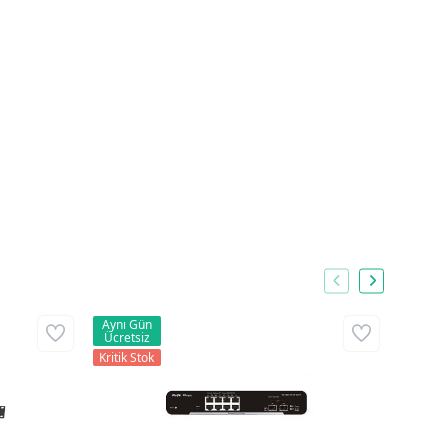
Aynı Gün
Aynı G
Ücretsiz
Ücrets
Kritik Stok