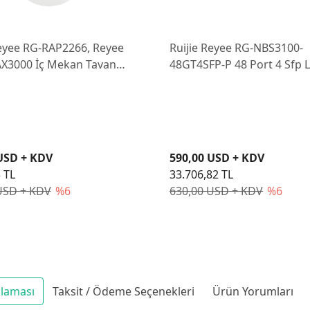
Reyee RG-RAP2266, Reyee
Ruijie Reyee RG-NBS3100-
 AX3000 İç Mekan Tavan
48GT4SFP-P 48 Port 4 Sfp 
 Erişim Noktası
Gigabit Yönetilebilir Poe S
USD + KDV
590,00 USD + KDV
 TL
33.706,82 TL
USD + KDV
%6
630,00 USD + KDV
%6
klaması
Taksit / Ödeme Seçenekleri
Ürün Yorumları