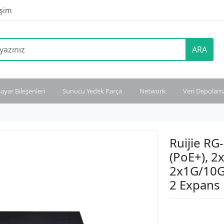
işim
ARA
sayar Bileşenleri
Sunucu Yedek Parça
Network
Veri Depolam
Ruijie R
(PoE+), 2
2x1G/10G
2 Expans