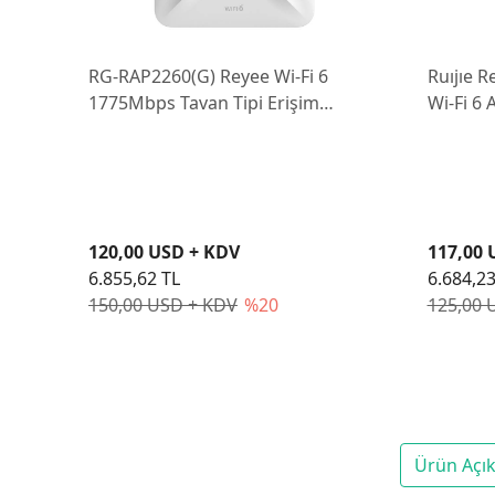
RG-RAP2260(G) Reyee Wi-Fi 6
Ruıjıe 
1775Mbps Tavan Tipi Erişim
Wi-Fi 6
Noktası
Montajlı
120,00 USD + KDV
117,00 
6.855,62 TL
6.684,23
150,00 USD + KDV
%20
125,00 
Ürün Açı