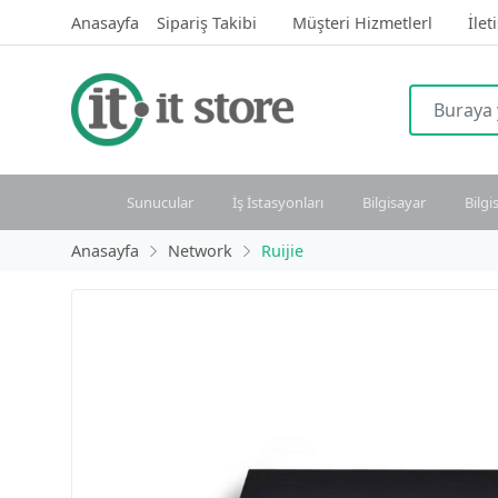
Anasayfa
Sipariş Takibi
Müşteri Hizmetlerl
İlet
Sunucular
İş İstasyonları
Bilgisayar
Bilgi
Anasayfa
Network
Ruijie