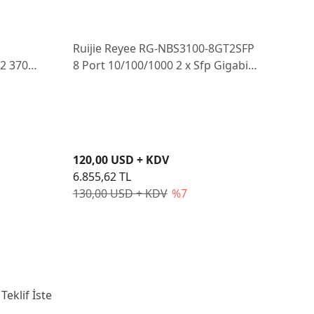
Ruijie Reyee RG-NBS3100-8GT2SFP
Ruij
L2 370W
8 Port 10/100/1000 2 x Sfp Gigabit
HP 4
witch
L2 Yönetilebilir Switch
1000
120,00 USD + KDV
204,
6.855,62 TL
11.7
130,00 USD + KDV
%7
300,
Teklif İste