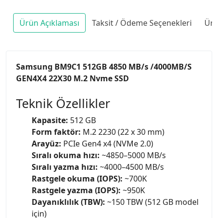
Ürün Açıklaması
Taksit / Ödeme Seçenekleri
Ürü
Samsung BM9C1 512GB 4850 MB/s /4000MB/S
GEN4X4 22X30 M.2 Nvme SSD
Teknik Özellikler
Kapasite:
512 GB
Form faktör:
M.2 2230 (22 x 30 mm)
Arayüz:
PCIe Gen4 x4 (NVMe 2.0)
Sıralı okuma hızı:
~4850–5000 MB/s
Sıralı yazma hızı:
~4000–4500 MB/s
Rastgele okuma (IOPS):
~700K
Rastgele yazma (IOPS):
~950K
Dayanıklılık (TBW):
~150 TBW (512 GB model
için)