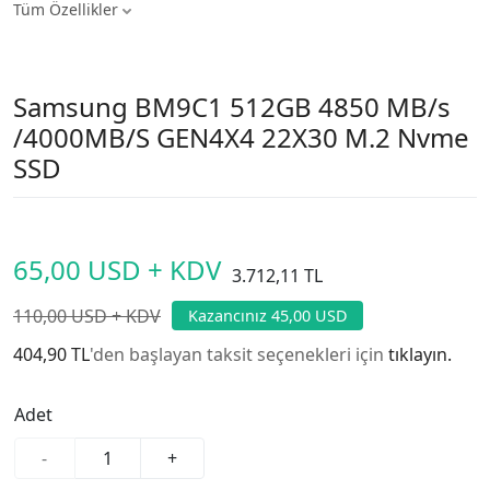
Tüm Özellikler
Samsung BM9C1 512GB 4850 MB/s
/4000MB/S GEN4X4 22X30 M.2 Nvme
SSD
65,00 USD + KDV
3.712,11 TL
110,00 USD + KDV
Kazancınız 45,00 USD
404,90 TL
'den başlayan taksit seçenekleri için
tıklayın.
Adet
-
+