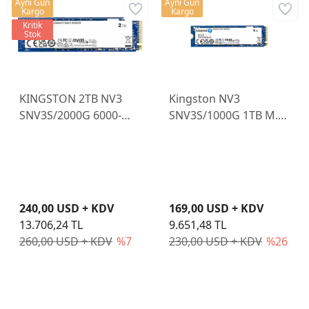
Aynı Gün
Aynı Gün
Kargo
Kargo
Kritik
Stok
KINGSTON 2TB NV3
Kingston NV3
SNV3S/2000G 6000-
SNV3S/1000G 1TB M.2
5000MB/s M2 NVME
NVMe SSD (6000-
GEN4 DİSK
4000MBs)
240,00 USD + KDV
169,00 USD + KDV
13.706,24 TL
9.651,48 TL
260,00 USD + KDV
%7
230,00 USD + KDV
%26