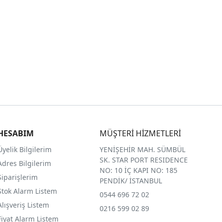
HESABIM
MÜŞTERİ HİZMETLERİ
Üyelik Bilgilerim
YENİŞEHİR MAH. SÜMBÜL
SK. STAR PORT RESIDENCE
Adres Bilgilerim
NO: 10 İÇ KAPI NO: 185
Siparişlerim
PENDİK/ İSTANBUL
Stok Alarm Listem
0544 696 72 02
Alışveriş Listem
0216 599 02 89
Fiyat Alarm Listem