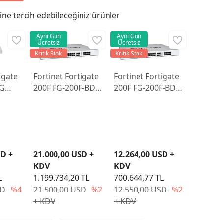
ne tercih edebileceğiniz ürünler
Aynı Gün
Aynı Gün
Ücretsiz
Ücretsiz
Kritik Stok
Kritik Stok
igate
Fortinet Fortigate
Fortinet Fortigate
0G
200F FG-200F-BDL-
200F FG-200F-BDL-
zı ve
950-12 Firewall
950-12 Firewall
s
Cihazı ve 3 Yıllık
Cihazı ve 1 Yıllık
Lisans
Lisans
SD +
21.000,00 USD +
12.264,00 USD +
KDV
KDV
L
1.199.734,20 TL
700.644,77 TL
SD
%4
21.500,00 USD
%2
12.550,00 USD
%2
+ KDV
+ KDV