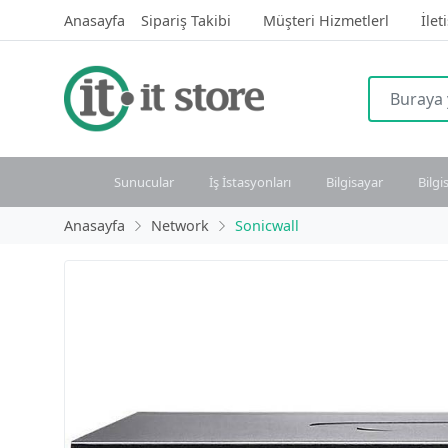
Anasayfa
Sipariş Takibi
Müşteri Hizmetlerl
İlet
Sunucular
İş İstasyonları
Bilgisayar
Bilgi
Anasayfa
Network
Sonicwall