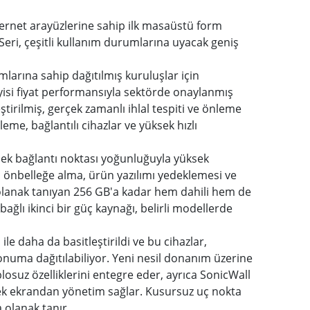
thernet arayüzlerine sahip ilk masaüstü form
 Seri, çeşitli kullanım durumlarına uyacak geniş
larına sahip dağıtılmış kuruluşlar için
n iyisi fiyat performansıyla sektörde onaylanmış
ştirilmiş, gerçek zamanlı ihlal tespiti ve önleme
eme, bağlantılı cihazlar ve yüksek hızlı
sek bağlantı noktası yoğunluğuyla yüksek
, önbelleğe alma, ürün yazılımı yedeklemesi ve
e olanak tanıyan 256 GB'a kadar hem dahili hem de
bağlı ikinci bir güç kaynağı, belirli modellerde
ile daha da basitleştirildi ve bu cihazlar,
numa dağıtılabiliyor. Yeni nesil donanım üzerine
osuz özelliklerini entegre eder, ayrıca SonicWall
tek ekrandan yönetim sağlar. Kusursuz uç nokta
a olanak tanır.