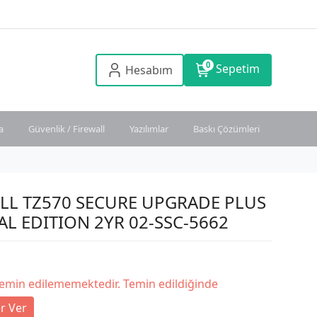
0
Sepetim
Hesabım
a
Güvenlik / Firewall
Yazılımlar
Baskı Çözümleri
LL TZ570 SECURE UPGRADE PLUS
IAL EDITION 2YR 02-SSC-5662
temin edilememektedir. Temin edildiğinde
r Ver