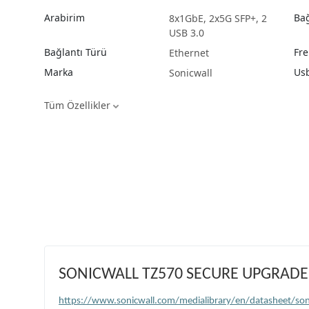
Arabirim
Bağ
8x1GbE, 2x5G SFP+, 2
USB 3.0
Bağlantı Türü
Fre
Ethernet
Marka
Usb
Sonicwall
Tüm Özellikler
SONICWALL TZ570 SECURE UPGRADE P
https://www.sonicwall.com/medialibrary/en/datasheet/soni