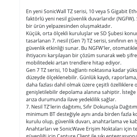
En yeni SonicWall TZ serisi, 10 veya 5 Gigabit E
faktörlü yeni nesil güvenlik duvarlarıdır (NGFW).
bir ürün yelpazesinden oluşmaktadır.
Küçük, orta ölçekli kuruluşlar ve SD Şubesi konum
tasarlanan 7. nesil (Gen 7) TZ serisi, sınıfının e
güvenlik etkinliği sunar. Bu NGFW'ler, otomatikle
ihtiyacını karşılayan bir çözüm sunarak web şifrel
mobilitedeki artan trendlere hitap ediyor.
Gen 7 TZ serisi, 10 bağlantı noktasına kadar yük
düzeyde ölçeklenebilir. Günlük kaydı, raporlama
daha fazlası dahil olmak üzere çeşitli özellikler
genişletilebilir depolama alanına sahiptir. İsteğe 
arıza durumunda ilave yedeklilik sağlar.
7. Nesil TZ'lerin dağıtımı, Sıfır Dokunuşla Dağıtım 
minimum BT desteğiyle aynı anda birden fazla ko
kurulu olup, güvenlik duvarı, anahtarlama ve kabl
Anahtarları ve SonicWave Erişim Noktaları için 
güvenliği için Capture Client ile sıkı entegrasyon