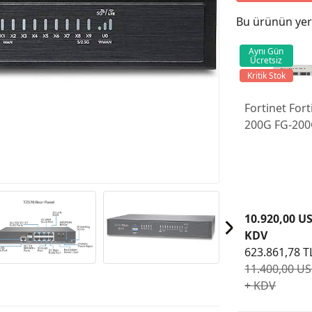
Bu ürünün yeri
Aynı Gün
Ücretsiz
Kritik Stok
Fortinet Fort
200G FG-20
Firewall Ciha
1 Yıllık Lisan
10.920,00 U
KDV
623.861,78 T
11.400,00 U
+ KDV