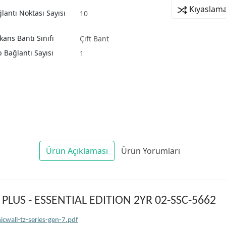
Kıyaslama
lantı Noktası Sayısı
10
kans Bantı Sınıfı
Çift Bant
 Bağlantı Sayısı
1
Ürün Açıklaması
Ürün Yorumları
LUS - ESSENTIAL EDITION 2YR 02-SSC-5662
cwall-tz-series-gen-7.pdf