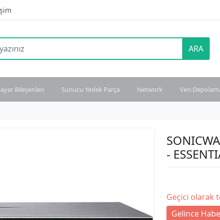
işim
ARA
sayar Bileşenleri
Sunucu Yedek Parça
Network
Veri Depolam
SONICWA
- ESSENT
Geçici olarak 
Gelince Habe