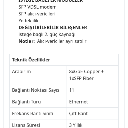
İSTEĞE BAĞLI EK MODÜLLER
SFP VDSL modem
SFP alıcı-vericileri
Yedeklilik
DEĞİŞTİRİLEBİLİR BİLEŞENLER
isteğe bağlı 2. güç kaynağı
Notlar:
Alıcı-vericiler ayrı satılır
Teknik Özellikler
Arabirim
8xGbE Copper +
1xSFP Fiber
Bağlantı Noktası Sayısı
11
Bağlantı Türü
Ethernet
Frekans Bantı Sınıfı
Çift Bant
Lisans Süresi
3 Yıllık