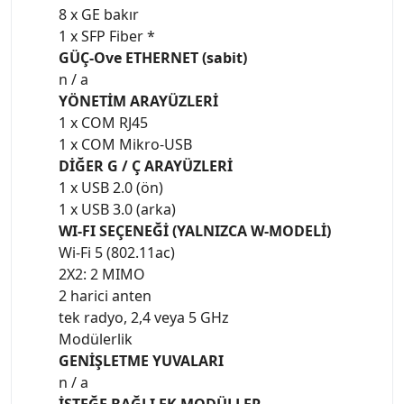
8 x GE bakır
1 x SFP Fiber *
GÜÇ-Ove ETHERNET (sabit)
n / a
YÖNETİM ARAYÜZLERİ
1 x COM RJ45
1 x COM Mikro-USB
DİĞER G / Ç ARAYÜZLERİ
1 x USB 2.0 (ön)
1 x USB 3.0 (arka)
WI-FI SEÇENEĞİ (YALNIZCA W-MODELİ)
Wi-Fi 5 (802.11ac)
2X2: 2 MIMO
2 harici anten
tek radyo, 2,4 veya 5 GHz
Modülerlik
GENİŞLETME YUVALARI
n / a