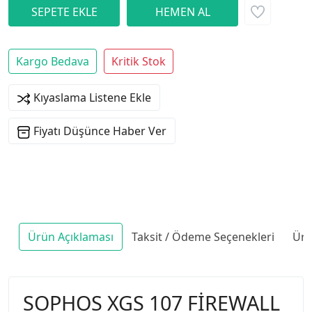
Kargo Bedava
Kritik Stok
Kıyaslama Listene Ekle
Fiyatı Düşünce Haber Ver
Ürün Açıklaması
Taksit / Ödeme Seçenekleri
Ürü
SOPHOS XGS 107 FİREWALL