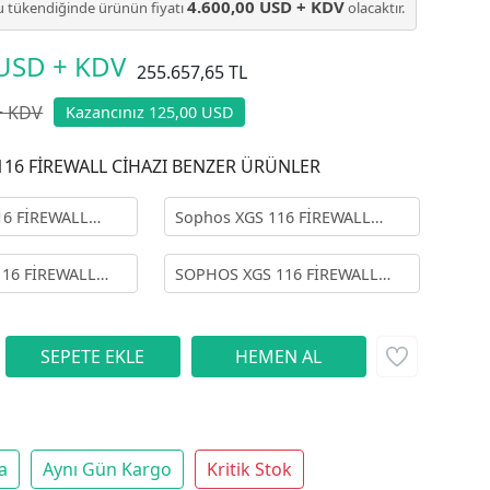
4.600,00 USD + KDV
 tükendiğinde ürünün fiyatı
olacaktır.
 USD + KDV
255.657,65 TL
+ KDV
Kazancınız 125,00 USD
16 FİREWALL CİHAZI BENZER ÜRÜNLER
16 FİREWALL
Sophos XGS 116 FİREWALL
SSIZ)
CİHAZI + 12 AY STANDART
LİSANS
16 FİREWALL
SOPHOS XGS 116 FİREWALL
Y XSTREAM
CİHAZI + 36 AY STANDART
LİSANS
a
Aynı Gün Kargo
Kritik Stok