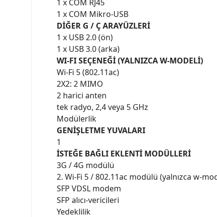
1 x COM RJ45
1 x COM Mikro-USB
DİĞER G / Ç ARAYÜZLERİ
1 x USB 2.0 (ön)
1 x USB 3.0 (arka)
WI-FI SEÇENEĞİ (YALNIZCA W-MODELİ)
Wi-Fi 5 (802.11ac)
2X2: 2 MIMO
2 harici anten
tek radyo, 2,4 veya 5 GHz
Modülerlik
GENİŞLETME YUVALARI
1
İSTEĞE BAĞLI EKLENTİ MODÜLLERİ
3G / 4G modülü
2. Wi-Fi 5 / 802.11ac modülü (yalnızca w-mode
SFP VDSL modem
SFP alıcı-vericileri
Yedeklilik