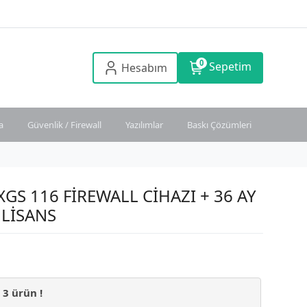
0
Sepetim
Hesabım
a
Güvenlik / Firewall
Yazılımlar
Baskı Çözümleri
GS 116 FİREWALL CİHAZI + 36 AY
 LİSANS
n
3
ürün !