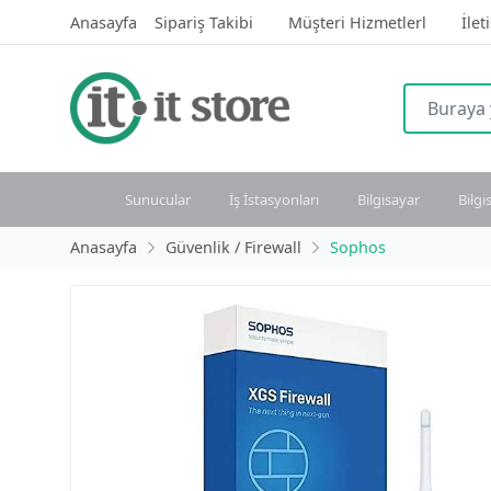
Anasayfa
Sipariş Takibi
Müşteri Hizmetlerl
İlet
Sunucular
İş İstasyonları
Bilgisayar
Bilgi
Anasayfa
Güvenlik / Firewall
Sophos