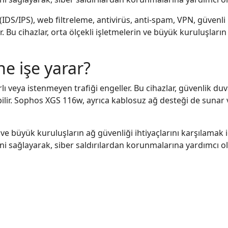
IDS/IPS), web filtreleme, antivirüs, anti-spam, VPN, güvenli 
r. Bu cihazlar, orta ölçekli işletmelerin ve büyük kuruluşların
e işe yarar?
lı veya istenmeyen trafiği engeller. Bu cihazlar, güvenlik duv
abilir. Sophos XGS 116w, ayrıca kablosuz ağ desteği de sunar 
e büyük kuruluşların ağ güvenliği ihtiyaçlarını karşılamak iç
ni sağlayarak, siber saldırılardan korunmalarına yardımcı ol