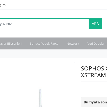
işim
ARA
sayar Bileşenleri
Sunucu Yedek Parça
Network
Veri Depolam
SOPHOS X
XSTREAM
Bu fiyata so