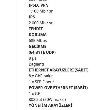
IPSEC VPN
1.100 Mb / sn
IPS
2.000 Mb / sn
TEHDİT
KORUMA
685 Mbps
GECİKME
(64 BYTE UDP)
8 µs
Bağlantı
ETHERNET ARAYÜZLERİ (SABİT)
8 x GbE bakır
1 x SFP Fiber *
POWER-OVE ETHERNET (SABİT)
1 x GE
802.3at (30W maks.)
YÖNETİM ARAYÜZLERİ