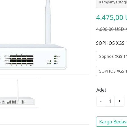
Kampanya stoğu
4.475,00
4.600,00 USD 
SOPHOS XGS 1
Sophos XGS 1
CİHAZI (LİSAN
SOPHOS XGS 1
CİHAZI + 12 A
LİSANS
Adet
-
+
Kargo Bedav