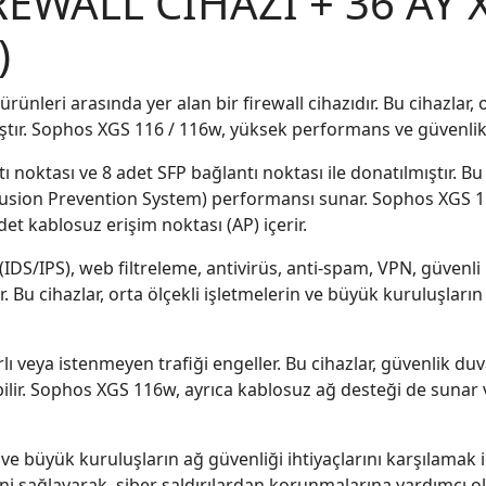
REWALL CİHAZI + 36 AY
)
nleri arasında yer alan bir firewall cihazıdır. Bu cihazlar, 
ıştır. Sophos XGS 116 / 116w, yüksek performans ve güvenlik ö
noktası ve 8 adet SFP bağlantı noktası ile donatılmıştır. Bu
trusion Prevention System) performansı sunar. Sophos XGS 1
et kablosuz erişim noktası (AP) içerir.
IDS/IPS), web filtreleme, antivirüs, anti-spam, VPN, güvenli 
r. Bu cihazlar, orta ölçekli işletmelerin ve büyük kuruluşların
lı veya istenmeyen trafiği engeller. Bu cihazlar, güvenlik duv
abilir. Sophos XGS 116w, ayrıca kablosuz ağ desteği de sunar 
e büyük kuruluşların ağ güvenliği ihtiyaçlarını karşılamak iç
ni sağlayarak, siber saldırılardan korunmalarına yardımcı ol