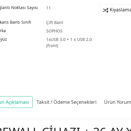
lantı Noktası Sayısı
11
Kıyaslama
kans Bantı Sınıfı
Çift Bant
rka
SOPHOS
ayüz
1xUSB 3.0 + 1 x USB 2.0
(front)
ün Açıklaması
Taksit / Ödeme Seçenekleri
Ürün Yoruml