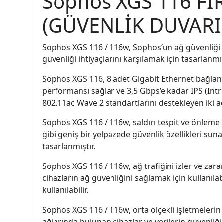
Sophos XGS 116 Fİ
(GÜVENLİK DUVARI
Sophos XGS 116 / 116w, Sophos’un ağ güvenliği ürü
güvenliği ihtiyaçlarını karşılamak için tasarlanm
Sophos XGS 116, 8 adet Gigabit Ethernet bağlantı 
performansı sağlar ve 3,5 Gbps’e kadar IPS (In
802.11ac Wave 2 standartlarını destekleyen iki ad
Sophos XGS 116 / 116w, saldırı tespit ve önleme (
gibi geniş bir yelpazede güvenlik özellikleri suna
tasarlanmıştır.
Sophos XGS 116 / 116w, ağ trafiğini izler ve zarar
cihazların ağ güvenliğini sağlamak için kullanıl
kullanılabilir.
Sophos XGS 116 / 116w, orta ölçekli işletmelerin v
ağlarında bulunan cihazlar ve verilerin güvenliği