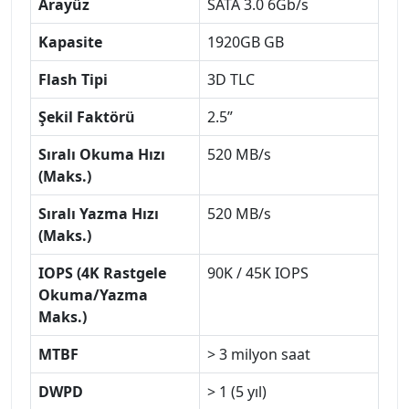
Arayüz
SATA 3.0 6Gb/s
Kapasite
1920GB GB
Flash Tipi
3D TLC
Şekil Faktörü
2.5”
Sıralı Okuma Hızı
520 MB/s
(Maks.)
Sıralı Yazma Hızı
520 MB/s
(Maks.)
IOPS (4K Rastgele
90K / 45K IOPS
Okuma/Yazma
Maks.)
MTBF
> 3 milyon saat
DWPD
> 1 (5 yıl)