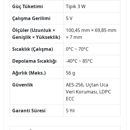
Güç Tüketimi
Tipik 3 W
Çalışma Gerilimi
5 V
Ölçüler (Uzunluk ×
100,45 mm × 69,85 mm
Genişlik × Yükseklik)
× 7 mm
Sıcaklık (Çalışma)
0°C ~ 70°C
Depolama Sıcaklığı
-40°C ~ 85°C
Ağırlık (Maks.)
56 g
Güvenlik
AES-256, Uçtan Uca
Veri Koruması, LDPC
ECC
Garanti Süresi
5 Yıl