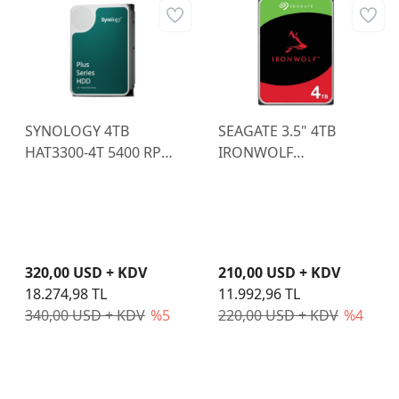
SYNOLOGY 4TB
SEAGATE 3.5" 4TB
HAT3300-4T 5400 RPM
IRONWOLF
256MB SATA-3 NAS
ST4000VN006 5400
Diski
RPM 256MB SATA-3
NAS Diski (Resmi
Distribitör Ürünü)
320,00 USD + KDV
210,00 USD + KDV
18.274,98 TL
11.992,96 TL
340,00 USD + KDV
%5
220,00 USD + KDV
%4