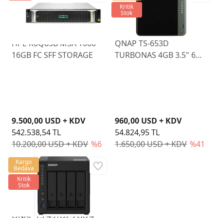
Kritik
Stok
HPE R0Q85B MSA 1060
QNAP TS-653D
16GB FC SFF STORAGE
TURBONAS 4GB 3.5" 6
BAY 2xGLAN Nas
Depolama Ünitesi
9.500,00 USD + KDV
960,00 USD + KDV
542.538,54 TL
54.824,95 TL
10.200,00 USD + KDV
%6
1.650,00 USD + KDV
%41
Kargo
Bedava
Kritik
Stok
QNAP TS-451D2-2GB 4