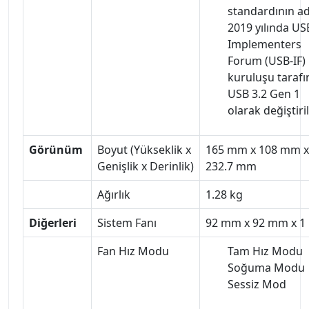
standardının ad
2019 yılında US
Implementers
Forum (USB-IF)
kuruluşu taraf
USB 3.2 Gen 1
olarak değiştiril
Görünüm
Boyut (Yükseklik x
165 mm x 108 mm x
Genişlik x Derinlik)
232.7 mm
Ağırlık
1.28 kg
Diğerleri
Sistem Fanı
92 mm x 92 mm x 1 
Fan Hız Modu
Tam Hız Modu
Soğuma Modu
Sessiz Mod