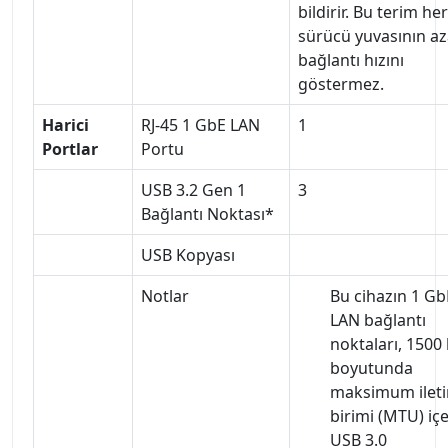
bildirir. Bu terim her
sürücü yuvasının a
bağlantı hızını
göstermez.
Harici
RJ-45 1 GbE LAN
1
Portlar
Portu
USB 3.2 Gen 1
3
Bağlantı Noktası*
USB Kopyası
Notlar
Bu cihazın 1 Gb
LAN bağlantı
noktaları, 1500
boyutunda
maksimum ilet
birimi (MTU) içer
USB 3.0