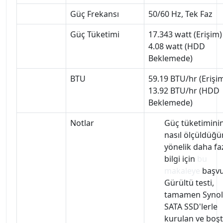
Güç Frekansı
50/60 Hz, Tek Faz
Güç Tüketimi
17.343 watt (Erişim)
4.08 watt (HDD
Beklemede)
BTU
59.19 BTU/hr (Erişi
13.92 BTU/hr (HDD
Beklemede)
Notlar
Güç tüketimini
nasıl ölçüldüğ
yönelik daha fa
bilgi için
bu
makaleye
başvu
Gürültü testi,
tamamen Syno
SATA SSD'lerle
kurulan ve boş