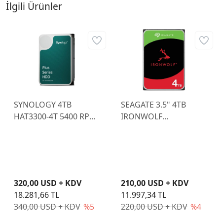
İlgili Ürünler
SYNOLOGY 4TB
SEAGATE 3.5" 4TB
HAT3300-4T 5400 RPM
IRONWOLF
256MB SATA-3 NAS
ST4000VN006 5400
Diski
RPM 256MB SATA-3
NAS Diski (Resmi
Distribitör Ürünü)
320,00 USD + KDV
210,00 USD + KDV
18.281,66 TL
11.997,34 TL
340,00 USD + KDV
%5
220,00 USD + KDV
%4