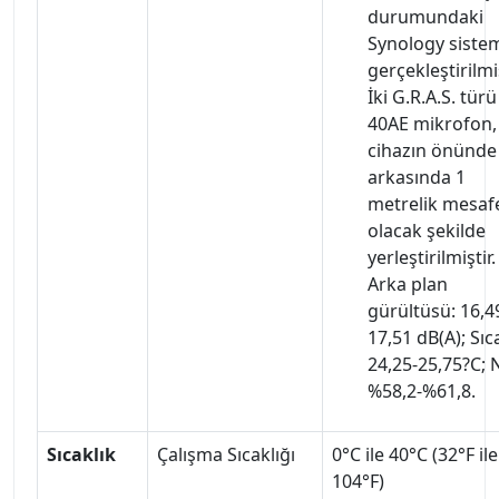
durumundaki
Synology sistem
gerçekleştirilmiş
İki G.R.A.S. türü
40AE mikrofon,
cihazın önünde
arkasında 1
metrelik mesaf
olacak şekilde
yerleştirilmiştir.
Arka plan
gürültüsü: 16,4
17,51 dB(A); Sıca
24,25-25,75?C;
%58,2-%61,8.
Sıcaklık
Çalışma Sıcaklığı
0°C ile 40°C (32°F ile
104°F)