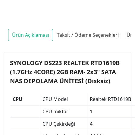
Ürün Açıklaması
Taksit / Ödeme Seçenekleri
Ürü
SYNOLOGY DS223 REALTEK RTD1619B
(1.7GHz 4CORE) 2GB RAM- 2x3" SATA
NAS DEPOLAMA ÜNİTESİ (Disksiz)
CPU
CPU Model
Realtek RTD1619B
CPU miktarı
1
CPU Çekirdeği
4