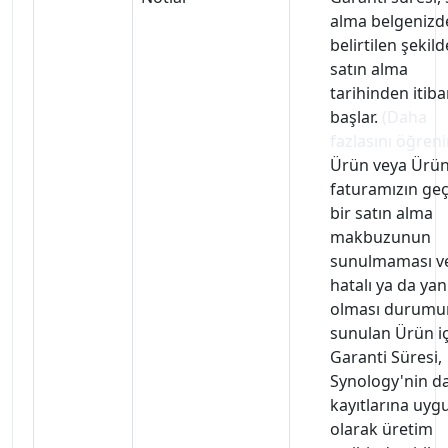
alma belgenizd
belirtilen şekild
satın alma
tarihinden itib
başlar.
(Daha
fazlasını öğreni
Ürün veya Ürü
faturamızın geç
bir satın alma
makbuzunun
sunulmaması v
hatalı ya da yan
olması durumu
sunulan Ürün i
Garanti Süresi,
Synology'nin da
kayıtlarına uyg
olarak üretim