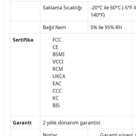
Saklama Sıcaklığı
-20°C ile 60°C (-5°F i
140°F)
Bağıl Nem
5% ile 95% RH
Sertifika
FCC
CE
BSMI
VCCI
RCM
UKCA
EAC
CCC
KC
BIS
Garanti
2 yıllık donanım garantisi
Notlar
Garanti süresi, 