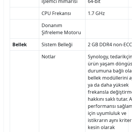
işlemci mimarisi
64-bit
CPU Frekansı
1.7 GHz
Donanım
Şifreleme Motoru
Bellek
Sistem Belleği
2 GB DDR4 non-ECC
Notlar
Synology, tedarikçi
ürün yaşam döngü
durumuna bağlı ola
bellek modüllerini a
ya da daha yüksek
frekansla değiştirm
hakkını saklı tutar. 
performansı sağla
için uyumluluk ve
istikrarın aynı kriter
kesin olarak