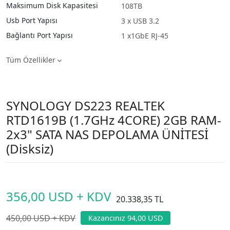
Maksimum Disk Kapasitesi
108TB
Usb Port Yapısı
3 x USB 3.2
Bağlantı Port Yapısı
1 x1GbE RJ-45
Tüm Özellikler
SYNOLOGY DS223 REALTEK
RTD1619B (1.7GHz 4CORE) 2GB RAM-
2x3" SATA NAS DEPOLAMA ÜNİTESİ
(Disksiz)
356,00 USD + KDV
20.338,35 TL
450,00 USD + KDV
Kazancınız 94,00 USD