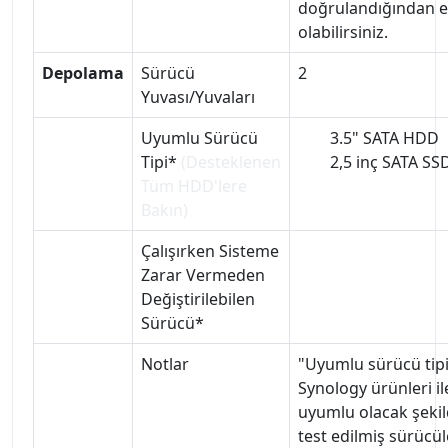
doğrulandığından 
olabilirsiniz.
Depolama
Sürücü
2
Yuvası/Yuvaları
Uyumlu Sürücü
3.5" SATA HDD
Tipi*
(Desteklenen
2,5 inç SATA SS
Tüm HDD'lere
Bakın)
Çalışırken Sisteme
Zarar Vermeden
Değiştirilebilen
Sürücü*
Notlar
"Uyumlu sürücü tip
Synology ürünleri il
uyumlu olacak şeki
test edilmiş sürücül