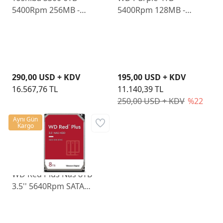
5400Rpm 256MB -
5400Rpm 128MB -
HDWT860UZSVA
WD44PURZ
290,00 USD + KDV
195,00 USD + KDV
16.567,76 TL
11.140,39 TL
250,00 USD + KDV
%22
Aynı Gün
Kargo
WD Red Plus Nas 8TB
3.5'' 5640Rpm SATA
WD80EFPX