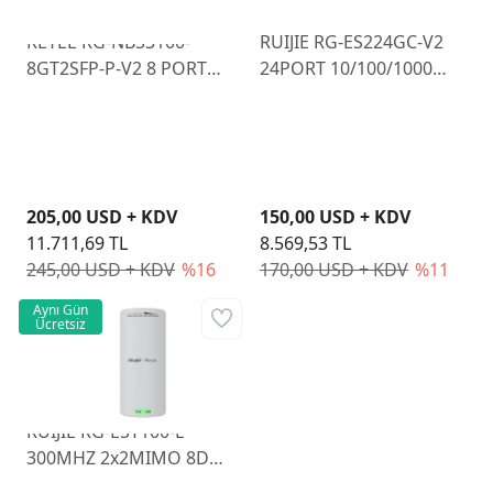
REYEE RG-NBS3100-
RUIJIE RG-ES224GC-V2
8GT2SFP-P-V2 8 PORT
24PORT 10/100/1000
POE 10/100/1000 L2
RUIJIE CLOUD
YÖNETİLEBİLİR SWITCH
YONETILEBILIR RACK
MOUNT SWITCH METAL
KASA
205,00 USD + KDV
150,00 USD + KDV
11.711,69 TL
8.569,53 TL
245,00 USD + KDV
%16
170,00 USD + KDV
%11
Aynı Gün
Ücretsiz
RUIJIE RG-EST100-E
300MHZ 2x2MIMO 8DBI
2.4GHz OUTDOOR 2 Lİ