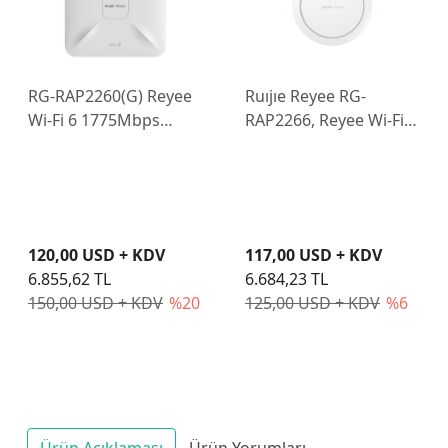
RG-RAP2260(G) Reyee
Ruıjıe Reyee RG-
Wi-Fi 6 1775Mbps
RAP2266, Reyee Wi-Fi 6
Tavan Tipi Erişim
AX3000 İç Mekan
Noktası
Tavan Montajlı Erişim
Noktası
120,00 USD + KDV
117,00 USD + KDV
6.855,62 TL
6.684,23 TL
150,00 USD + KDV
%20
125,00 USD + KDV
%6
Ürün Açıklaması
Ürün Yorumları