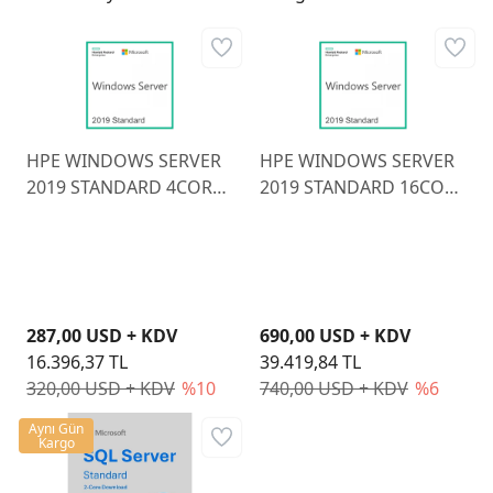
HPE WINDOWS SERVER
HPE WINDOWS SERVER
2019 STANDARD 4CORE
2019 STANDARD 16CORE
EDITION ADD LICENSE
EDITION ADD LICENSE
P11065-A21
P11064-A21
287,00 USD + KDV
690,00 USD + KDV
16.396,37 TL
39.419,84 TL
320,00 USD + KDV
%10
740,00 USD + KDV
%6
Aynı Gün
Kargo