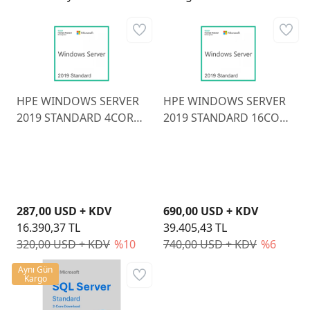
HPE WINDOWS SERVER
HPE WINDOWS SERVER
2019 STANDARD 4CORE
2019 STANDARD 16CORE
EDITION ADD LICENSE
EDITION ADD LICENSE
P11065-A21
P11064-A21
287,00 USD + KDV
690,00 USD + KDV
16.390,37 TL
39.405,43 TL
320,00 USD + KDV
%10
740,00 USD + KDV
%6
Aynı Gün
Kargo